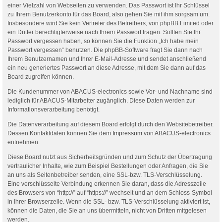
einer Vielzahl von Webseiten zu verwenden. Das Passwort ist Ihr Schlüssel
zu Ihrem Benutzerkonto für das Board, also gehen Sie mit ihm sorgsam um.
Insbesondere wird Sie kein Vertreter des Betreibers, von phpBB Limited oder
ein Dritter berechtigterweise nach Ihrem Passwort fragen. Sollten Sie Ihr
Passwort vergessen haben, so können Sie die Funktion „Ich habe mein
Passwort vergessen“ benutzen. Die phpBB-Software fragt Sie dann nach
Ihrem Benutzernamen und Ihrer E-Mail-Adresse und sendet anschließend
ein neu generiertes Passwort an diese Adresse, mit dem Sie dann auf das
Board zugreifen können.
Die Kundenummer von ABACUS-electronics sowie Vor- und Nachname sind
lediglich für ABACUS-Mitarbeiter zugänglich. Diese Daten werden zur
Informationsverarbeitung benötigt.
Die Datenverarbeitung auf diesem Board erfolgt durch den Websitebetreiber.
Dessen Kontaktdaten können Sie dem
Impressum
von ABACUS-electronics
entnehmen.
Diese Board nutzt aus Sicherheitsgründen und zum Schutz der Übertragung
vertraulicher Inhalte, wie zum Beispiel Bestellungen oder Anfragen, die Sie
an uns als Seitenbetreiber senden, eine SSL-bzw. TLS-Verschlüsselung.
Eine verschlüsselte Verbindung erkennen Sie daran, dass die Adresszeile
des Browsers von “http://” auf “https://” wechselt und an dem Schloss-Symbol
in Ihrer Browserzeile. Wenn die SSL- bzw. TLS-Verschlüsselung aktiviert ist,
können die Daten, die Sie an uns übermitteln, nicht von Dritten mitgelesen
werden.