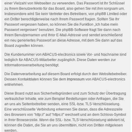
einer Vielzahl von Webseiten zu verwenden. Das Passwort ist Ihr Schlüssel
zu Ihrem Benutzerkonto für das Board, also gehen Sie mit ihm sorgsam um.
Insbesondere wird Sie kein Vertreter des Betreibers, von phpBB Limited oder
ein Dritter berechtigterweise nach Ihrem Passwort fragen. Sollten Sie Ihr
Passwort vergessen haben, so können Sie die Funktion „Ich habe mein
Passwort vergessen“ benutzen. Die phpBB-Software fragt Sie dann nach
Ihrem Benutzernamen und Ihrer E-Mail-Adresse und sendet anschließend
ein neu generiertes Passwort an diese Adresse, mit dem Sie dann auf das
Board zugreifen können.
Die Kundenummer von ABACUS-electronics sowie Vor- und Nachname sind
lediglich für ABACUS-Mitarbeiter zugänglich. Diese Daten werden zur
Informationsverarbeitung benötigt.
Die Datenverarbeitung auf diesem Board erfolgt durch den Websitebetreiber.
Dessen Kontaktdaten können Sie dem
Impressum
von ABACUS-electronics
entnehmen.
Diese Board nutzt aus Sicherheitsgründen und zum Schutz der Übertragung
vertraulicher Inhalte, wie zum Beispiel Bestellungen oder Anfragen, die Sie
an uns als Seitenbetreiber senden, eine SSL-bzw. TLS-Verschlüsselung.
Eine verschlüsselte Verbindung erkennen Sie daran, dass die Adresszeile
des Browsers von “http://” auf “https://” wechselt und an dem Schloss-Symbol
in Ihrer Browserzeile. Wenn die SSL- bzw. TLS-Verschlüsselung aktiviert ist,
können die Daten, die Sie an uns übermitteln, nicht von Dritten mitgelesen
werden.