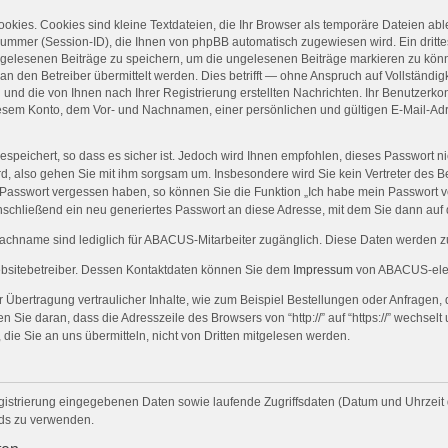
kies. Cookies sind kleine Textdateien, die Ihr Browser als temporäre Dateien abl
mer (Session-ID), die Ihnen von phpBB automatisch zugewiesen wird. Ein drittes
n gelesenen Beiträge zu speichern, um die ungelesenen Beiträge markieren zu kön
den Betreiber übermittelt werden. Dies betrifft — ohne Anspruch auf Vollständigke
und die von Ihnen nach Ihrer Registrierung erstellten Nachrichten. Ihr Benutzerk
sem Konto, dem Vor- und Nachnamen, einer persönlichen und gültigen E-Mail-Adr
espeichert, so dass es sicher ist. Jedoch wird Ihnen empfohlen, dieses Passwort n
rd, also gehen Sie mit ihm sorgsam um. Insbesondere wird Sie kein Vertreter des Be
hr Passwort vergessen haben, so können Sie die Funktion „Ich habe mein Passwort
schließend ein neu generiertes Passwort an diese Adresse, mit dem Sie dann auf
name sind lediglich für ABACUS-Mitarbeiter zugänglich. Diese Daten werden zur
ebsitebetreiber. Dessen Kontaktdaten können Sie dem
Impressum
von ABACUS-elec
Übertragung vertraulicher Inhalte, wie zum Beispiel Bestellungen oder Anfragen, 
Sie daran, dass die Adresszeile des Browsers von “http://” auf “https://” wechsel
 die Sie an uns übermitteln, nicht von Dritten mitgelesen werden.
gistrierung eingegebenen Daten sowie laufende Zugriffsdaten (Datum und Uhrzeit
rds zu verwenden.