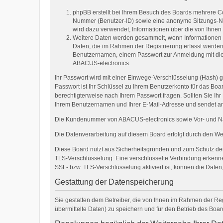
phpBB erstellt bei Ihrem Besuch des Boards mehrere Coo
Nummer (Benutzer-ID) sowie eine anonyme Sitzungs-Num
wird dazu verwendet, Informationen über die von Ihne
Weitere Daten werden gesammelt, wenn Informationen an 
Daten, die im Rahmen der Registrierung erfasst werden 
Benutzernamen, einem Passwort zur Anmeldung mit die
ABACUS-electronics.
Ihr Passwort wird mit einer Einwege-Verschlüsselung (Hash) g
Passwort ist Ihr Schlüssel zu Ihrem Benutzerkonto für das Boa
berechtigterweise nach Ihrem Passwort fragen. Sollten Sie I
Ihrem Benutzernamen und Ihrer E-Mail-Adresse und sendet an
Die Kundenummer von ABACUS-electronics sowie Vor- und Nach
Die Datenverarbeitung auf diesem Board erfolgt durch den W
Diese Board nutzt aus Sicherheitsgründen und zum Schutz der 
TLS-Verschlüsselung. Eine verschlüsselte Verbindung erkennen 
SSL- bzw. TLS-Verschlüsselung aktiviert ist, können die Daten,
Gestattung der Datenspeicherung
Sie gestatten dem Betreiber, die von Ihnen im Rahmen der Re
übermittelte Daten) zu speichern und für den Betrieb des Boa