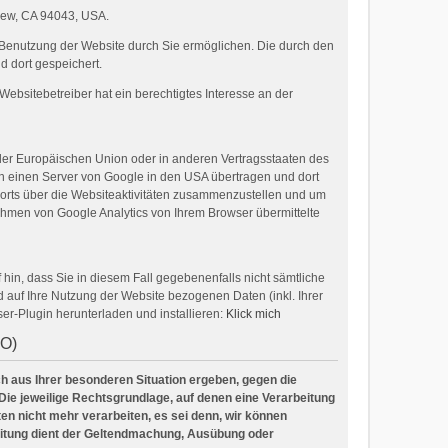
View, CA 94043, USA.
 Benutzung der Website durch Sie ermöglichen. Die durch den
 dort gespeichert.
ebsitebetreiber hat ein berechtigtes Interesse an der
 der Europäischen Union oder in anderen Vertragsstaaten des
an einen Server von Google in den USA übertragen und dort
ports über die Websiteaktivitäten zusammenzustellen und um
hmen von Google Analytics von Ihrem Browser übermittelte
hin, dass Sie in diesem Fall gegebenenfalls nicht sämtliche
auf Ihre Nutzung der Website bezogenen Daten (inkl. Ihrer
er-Plugin herunterladen und installieren:
Klick mich
VO)
ich aus Ihrer besonderen Situation ergeben, gegen die
Die jeweilige Rechtsgrundlage, auf denen eine Verarbeitung
n nicht mehr verarbeiten, es sei denn, wir können
beitung dient der Geltendmachung, Ausübung oder