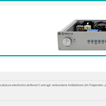
ww.abacus-electronics.de/forum“) und ggf. verbundene Institutionen (im Folgende