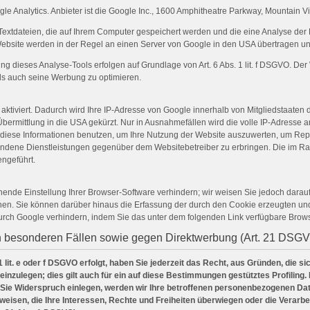
e Analytics. Anbieter ist die Google Inc., 1600 Amphitheatre Parkway, Mountain 
Textdateien, die auf Ihrem Computer gespeichert werden und die eine Analyse der
ebsite werden in der Regel an einen Server von Google in den USA übertragen und
dieses Analyse-Tools erfolgen auf Grundlage von Art. 6 Abs. 1 lit. f DSGVO. Der W
ls auch seine Werbung zu optimieren.
aktiviert. Dadurch wird Ihre IP-Adresse von Google innerhalb von Mitgliedstaaten
rmittlung in die USA gekürzt. Nur in Ausnahmefällen wird die volle IP-Adresse 
le diese Informationen benutzen, um Ihre Nutzung der Website auszuwerten, um Re
bundene Dienstleistungen gegenüber dem Websitebetreiber zu erbringen. Die im Ra
ngeführt.
nde Einstellung Ihrer Browser-Software verhindern; wir weisen Sie jedoch darauf 
en. Sie können darüber hinaus die Erfassung der durch den Cookie erzeugten und 
urch Google verhindern, indem Sie das unter dem folgenden Link verfügbare Brows
n besonderen Fällen sowie gegen Direktwerbung (Art. 21 DSG
lit. e oder f DSGVO erfolgt, haben Sie jederzeit das Recht, aus Gründen, die s
zulegen; dies gilt auch für ein auf diese Bestimmungen gestütztes Profiling. 
Sie Widerspruch einlegen, werden wir Ihre betroffenen personenbezogenen Date
eisen, die Ihre Interessen, Rechte und Freiheiten überwiegen oder die Verar