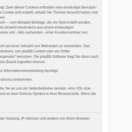
egt. Zwei dieser Cookies enthalten eine eindeutige Benutzer-
 Cookie wird erstellt, sobald Sie Themen besucht haben und
nen.
it — zum Beispiel Beiträge, die als Gast erstellt werden,
onto besteht mindestens aus einem eindeutigen
esse und - falls vorhanden - einer Kundennummer von
icht auf einer Vielzahl von Webseiten zu verwenden. Das
treibers, von phpBB Limited oder ein Dritter
 vergessen“ benutzen. Die phpBB-Software fragt Sie dann nach
 das Board zugreifen können.
 Informationsverarbeitung benötigt.
tronics entnehmen.
die Sie an uns als Seitenbetreiber senden, eine SSL-bzw.
t und an dem Schloss-Symbol in Ihrer Browserzeile. Wenn die
 der Nutzung, IP-Adresse und weitere von Ihrem Browser