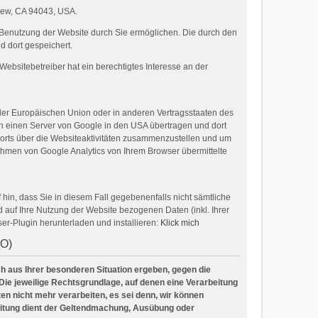
View, CA 94043, USA.
 Benutzung der Website durch Sie ermöglichen. Die durch den
 dort gespeichert.
ebsitebetreiber hat ein berechtigtes Interesse an der
 der Europäischen Union oder in anderen Vertragsstaaten des
an einen Server von Google in den USA übertragen und dort
ports über die Websiteaktivitäten zusammenzustellen und um
hmen von Google Analytics von Ihrem Browser übermittelte
hin, dass Sie in diesem Fall gegebenenfalls nicht sämtliche
auf Ihre Nutzung der Website bezogenen Daten (inkl. Ihrer
er-Plugin herunterladen und installieren:
Klick mich
VO)
ich aus Ihrer besonderen Situation ergeben, gegen die
Die jeweilige Rechtsgrundlage, auf denen eine Verarbeitung
n nicht mehr verarbeiten, es sei denn, wir können
beitung dient der Geltendmachung, Ausübung oder