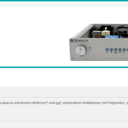
ww.abacus-electronics.de/forum“) und ggf. verbundene Institutionen (im Folgende