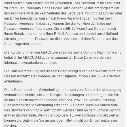
einer Vielzahl von Webseiten zu verwenden. Das Passwort ist Ihr Schlüssel
zu Ihrem Benutzerkonto für das Board, also gehen Sie mit ihm sorgsam um.
Insbesondere wird Sie kein Vertreter des Betreibers, von phpBB Limited oder
ein Dritter berechtigterweise nach Ihrem Passwort fragen. Sollten Sie Ihr
Passwort vergessen haben, so können Sie die Funktion „Ich habe mein
Passwort vergessen“ benutzen. Die phpBB-Software fragt Sie dann nach
Ihrem Benutzernamen und Ihrer E-Mail-Adresse und sendet anschließend
ein neu generiertes Passwort an diese Adresse, mit dem Sie dann auf das
Board zugreifen können.
Die Kundenummer von ABACUS-electronics sowie Vor- und Nachname sind
lediglich für ABACUS-Mitarbeiter zugänglich. Diese Daten werden zur
Informationsverarbeitung benötigt.
Die Datenverarbeitung auf diesem Board erfolgt durch den Websitebetreiber.
Dessen Kontaktdaten können Sie dem
Impressum
von ABACUS-electronics
entnehmen.
Diese Board nutzt aus Sicherheitsgründen und zum Schutz der Übertragung
vertraulicher Inhalte, wie zum Beispiel Bestellungen oder Anfragen, die Sie
an uns als Seitenbetreiber senden, eine SSL-bzw. TLS-Verschlüsselung.
Eine verschlüsselte Verbindung erkennen Sie daran, dass die Adresszeile
des Browsers von “http://” auf “https://” wechselt und an dem Schloss-Symbol
in Ihrer Browserzeile. Wenn die SSL- bzw. TLS-Verschlüsselung aktiviert ist,
können die Daten, die Sie an uns übermitteln, nicht von Dritten mitgelesen
werden.