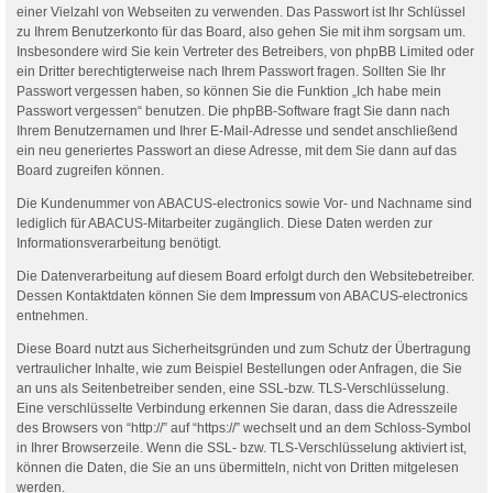
einer Vielzahl von Webseiten zu verwenden. Das Passwort ist Ihr Schlüssel
zu Ihrem Benutzerkonto für das Board, also gehen Sie mit ihm sorgsam um.
Insbesondere wird Sie kein Vertreter des Betreibers, von phpBB Limited oder
ein Dritter berechtigterweise nach Ihrem Passwort fragen. Sollten Sie Ihr
Passwort vergessen haben, so können Sie die Funktion „Ich habe mein
Passwort vergessen“ benutzen. Die phpBB-Software fragt Sie dann nach
Ihrem Benutzernamen und Ihrer E-Mail-Adresse und sendet anschließend
ein neu generiertes Passwort an diese Adresse, mit dem Sie dann auf das
Board zugreifen können.
Die Kundenummer von ABACUS-electronics sowie Vor- und Nachname sind
lediglich für ABACUS-Mitarbeiter zugänglich. Diese Daten werden zur
Informationsverarbeitung benötigt.
Die Datenverarbeitung auf diesem Board erfolgt durch den Websitebetreiber.
Dessen Kontaktdaten können Sie dem
Impressum
von ABACUS-electronics
entnehmen.
Diese Board nutzt aus Sicherheitsgründen und zum Schutz der Übertragung
vertraulicher Inhalte, wie zum Beispiel Bestellungen oder Anfragen, die Sie
an uns als Seitenbetreiber senden, eine SSL-bzw. TLS-Verschlüsselung.
Eine verschlüsselte Verbindung erkennen Sie daran, dass die Adresszeile
des Browsers von “http://” auf “https://” wechselt und an dem Schloss-Symbol
in Ihrer Browserzeile. Wenn die SSL- bzw. TLS-Verschlüsselung aktiviert ist,
können die Daten, die Sie an uns übermitteln, nicht von Dritten mitgelesen
werden.