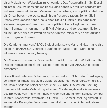
einer Vielzahl von Webseiten zu verwenden. Das Passwort ist Ihr Schlüssel
zu Ihrem Benutzerkonto für das Board, also gehen Sie mit ihm sorgsam um.
Insbesondere wird Sie kein Vertreter des Betreibers, von phpBB Limited oder
ein Dritter berechtigterweise nach Ihrem Passwort fragen. Sollten Sie Ihr
Passwort vergessen haben, so können Sie die Funktion „Ich habe mein
Passwort vergessen“ benutzen. Die phpBB-Software fragt Sie dann nach
Ihrem Benutzernamen und Ihrer E-Mail-Adresse und sendet anschließend
ein neu generiertes Passwort an diese Adresse, mit dem Sie dann auf das
Board zugreifen können.
Die Kundenummer von ABACUS-electronics sowie Vor- und Nachname sind
lediglich für ABACUS-Mitarbeiter zugänglich. Diese Daten werden zur
Informationsverarbeitung benötigt.
Die Datenverarbeitung auf diesem Board erfolgt durch den Websitebetreiber.
Dessen Kontaktdaten können Sie dem
Impressum
von ABACUS-electronics
entnehmen.
Diese Board nutzt aus Sicherheitsgründen und zum Schutz der Übertragung
vertraulicher Inhalte, wie zum Beispiel Bestellungen oder Anfragen, die Sie
an uns als Seitenbetreiber senden, eine SSL-bzw. TLS-Verschlüsselung.
Eine verschlüsselte Verbindung erkennen Sie daran, dass die Adresszeile
des Browsers von “http://” auf “https://” wechselt und an dem Schloss-Symbol
in Ihrer Browserzeile. Wenn die SSL- bzw. TLS-Verschlüsselung aktiviert ist,
können die Daten, die Sie an uns übermitteln, nicht von Dritten mitgelesen
werden.