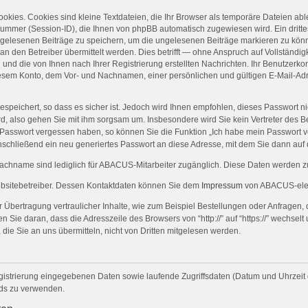
kies. Cookies sind kleine Textdateien, die Ihr Browser als temporäre Dateien abl
mer (Session-ID), die Ihnen von phpBB automatisch zugewiesen wird. Ein drittes
n gelesenen Beiträge zu speichern, um die ungelesenen Beiträge markieren zu kön
den Betreiber übermittelt werden. Dies betrifft — ohne Anspruch auf Vollständigke
und die von Ihnen nach Ihrer Registrierung erstellten Nachrichten. Ihr Benutzerk
sem Konto, dem Vor- und Nachnamen, einer persönlichen und gültigen E-Mail-Adr
espeichert, so dass es sicher ist. Jedoch wird Ihnen empfohlen, dieses Passwort n
rd, also gehen Sie mit ihm sorgsam um. Insbesondere wird Sie kein Vertreter des Be
hr Passwort vergessen haben, so können Sie die Funktion „Ich habe mein Passwort
schließend ein neu generiertes Passwort an diese Adresse, mit dem Sie dann auf
name sind lediglich für ABACUS-Mitarbeiter zugänglich. Diese Daten werden zur
ebsitebetreiber. Dessen Kontaktdaten können Sie dem
Impressum
von ABACUS-elec
Übertragung vertraulicher Inhalte, wie zum Beispiel Bestellungen oder Anfragen, 
Sie daran, dass die Adresszeile des Browsers von “http://” auf “https://” wechsel
 die Sie an uns übermitteln, nicht von Dritten mitgelesen werden.
gistrierung eingegebenen Daten sowie laufende Zugriffsdaten (Datum und Uhrzeit
rds zu verwenden.