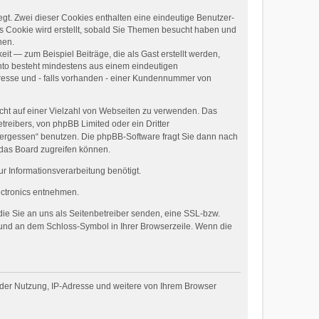
egt. Zwei dieser Cookies enthalten eine eindeutige Benutzer-
 Cookie wird erstellt, sobald Sie Themen besucht haben und
nen.
it — zum Beispiel Beiträge, die als Gast erstellt werden,
onto besteht mindestens aus einem eindeutigen
esse und - falls vorhanden - einer Kundennummer von
icht auf einer Vielzahl von Webseiten zu verwenden. Das
treibers, von phpBB Limited oder ein Dritter
 vergessen“ benutzen. Die phpBB-Software fragt Sie dann nach
 das Board zugreifen können.
 Informationsverarbeitung benötigt.
tronics entnehmen.
die Sie an uns als Seitenbetreiber senden, eine SSL-bzw.
t und an dem Schloss-Symbol in Ihrer Browserzeile. Wenn die
 der Nutzung, IP-Adresse und weitere von Ihrem Browser