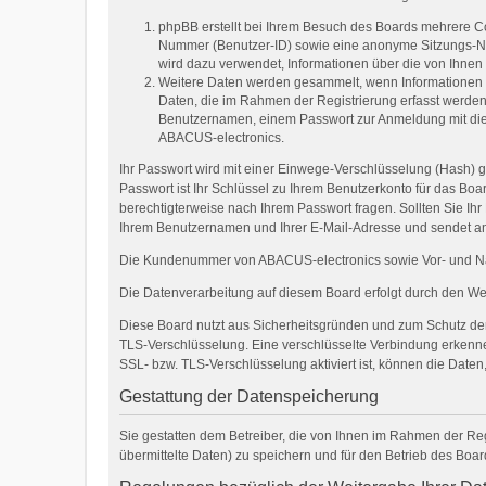
phpBB erstellt bei Ihrem Besuch des Boards mehrere Coo
Nummer (Benutzer-ID) sowie eine anonyme Sitzungs-Num
wird dazu verwendet, Informationen über die von Ihne
Weitere Daten werden gesammelt, wenn Informationen an 
Daten, die im Rahmen der Registrierung erfasst werden 
Benutzernamen, einem Passwort zur Anmeldung mit die
ABACUS-electronics.
Ihr Passwort wird mit einer Einwege-Verschlüsselung (Hash) g
Passwort ist Ihr Schlüssel zu Ihrem Benutzerkonto für das Boa
berechtigterweise nach Ihrem Passwort fragen. Sollten Sie I
Ihrem Benutzernamen und Ihrer E-Mail-Adresse und sendet an
Die Kundenummer von ABACUS-electronics sowie Vor- und Nach
Die Datenverarbeitung auf diesem Board erfolgt durch den W
Diese Board nutzt aus Sicherheitsgründen und zum Schutz der 
TLS-Verschlüsselung. Eine verschlüsselte Verbindung erkennen 
SSL- bzw. TLS-Verschlüsselung aktiviert ist, können die Daten,
Gestattung der Datenspeicherung
Sie gestatten dem Betreiber, die von Ihnen im Rahmen der Re
übermittelte Daten) zu speichern und für den Betrieb des Boa