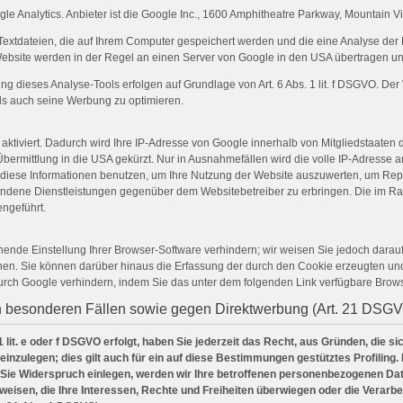
e Analytics. Anbieter ist die Google Inc., 1600 Amphitheatre Parkway, Mountain 
Textdateien, die auf Ihrem Computer gespeichert werden und die eine Analyse der
ebsite werden in der Regel an einen Server von Google in den USA übertragen und
dieses Analyse-Tools erfolgen auf Grundlage von Art. 6 Abs. 1 lit. f DSGVO. Der W
ls auch seine Werbung zu optimieren.
aktiviert. Dadurch wird Ihre IP-Adresse von Google innerhalb von Mitgliedstaaten
rmittlung in die USA gekürzt. Nur in Ausnahmefällen wird die volle IP-Adresse 
le diese Informationen benutzen, um Ihre Nutzung der Website auszuwerten, um Re
bundene Dienstleistungen gegenüber dem Websitebetreiber zu erbringen. Die im Ra
ngeführt.
nde Einstellung Ihrer Browser-Software verhindern; wir weisen Sie jedoch darauf 
en. Sie können darüber hinaus die Erfassung der durch den Cookie erzeugten und 
urch Google verhindern, indem Sie das unter dem folgenden Link verfügbare Brows
n besonderen Fällen sowie gegen Direktwerbung (Art. 21 DSG
lit. e oder f DSGVO erfolgt, haben Sie jederzeit das Recht, aus Gründen, die s
zulegen; dies gilt auch für ein auf diese Bestimmungen gestütztes Profiling. 
Sie Widerspruch einlegen, werden wir Ihre betroffenen personenbezogenen Date
eisen, die Ihre Interessen, Rechte und Freiheiten überwiegen oder die Verar