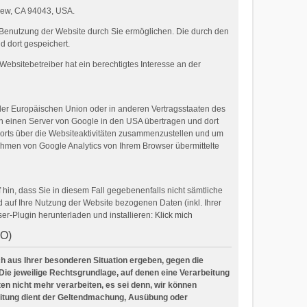
View, CA 94043, USA.
 Benutzung der Website durch Sie ermöglichen. Die durch den
 dort gespeichert.
ebsitebetreiber hat ein berechtigtes Interesse an der
 der Europäischen Union oder in anderen Vertragsstaaten des
an einen Server von Google in den USA übertragen und dort
ports über die Websiteaktivitäten zusammenzustellen und um
hmen von Google Analytics von Ihrem Browser übermittelte
hin, dass Sie in diesem Fall gegebenenfalls nicht sämtliche
auf Ihre Nutzung der Website bezogenen Daten (inkl. Ihrer
er-Plugin herunterladen und installieren:
Klick mich
VO)
ich aus Ihrer besonderen Situation ergeben, gegen die
Die jeweilige Rechtsgrundlage, auf denen eine Verarbeitung
n nicht mehr verarbeiten, es sei denn, wir können
beitung dient der Geltendmachung, Ausübung oder