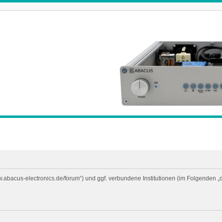
ww.abacus-electronics.de/forum“) und ggf. verbundene Institutionen (im Folgende