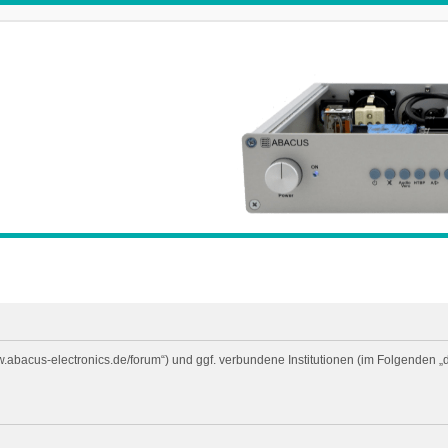
ww.abacus-electronics.de/forum“) und ggf. verbundene Institutionen (im Folgende