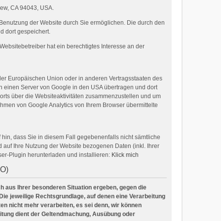
View, CA 94043, USA.
 Benutzung der Website durch Sie ermöglichen. Die durch den
 dort gespeichert.
ebsitebetreiber hat ein berechtigtes Interesse an der
 der Europäischen Union oder in anderen Vertragsstaaten des
an einen Server von Google in den USA übertragen und dort
ports über die Websiteaktivitäten zusammenzustellen und um
hmen von Google Analytics von Ihrem Browser übermittelte
hin, dass Sie in diesem Fall gegebenenfalls nicht sämtliche
auf Ihre Nutzung der Website bezogenen Daten (inkl. Ihrer
er-Plugin herunterladen und installieren:
Klick mich
VO)
ich aus Ihrer besonderen Situation ergeben, gegen die
Die jeweilige Rechtsgrundlage, auf denen eine Verarbeitung
n nicht mehr verarbeiten, es sei denn, wir können
beitung dient der Geltendmachung, Ausübung oder