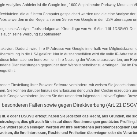
e Analytics. Anbieter ist die Google Inc., 1600 Amphitheatre Parkway, Mountain 
Textdateien, die auf Ihrem Computer gespeichert werden und die eine Analyse der
ebsite werden in der Regel an einen Server von Google in den USA übertragen und
dieses Analyse-Tools erfolgen auf Grundlage von Art. 6 Abs. 1 lit. f DSGVO. Der W
ls auch seine Werbung zu optimieren.
aktiviert. Dadurch wird Ihre IP-Adresse von Google innerhalb von Mitgliedstaaten
rmittlung in die USA gekürzt. Nur in Ausnahmefällen wird die volle IP-Adresse 
le diese Informationen benutzen, um Ihre Nutzung der Website auszuwerten, um Re
bundene Dienstleistungen gegenüber dem Websitebetreiber zu erbringen. Die im Ra
ngeführt.
nde Einstellung Ihrer Browser-Software verhindern; wir weisen Sie jedoch darauf 
en. Sie können darüber hinaus die Erfassung der durch den Cookie erzeugten und 
urch Google verhindern, indem Sie das unter dem folgenden Link verfügbare Brows
n besonderen Fällen sowie gegen Direktwerbung (Art. 21 DSG
lit. e oder f DSGVO erfolgt, haben Sie jederzeit das Recht, aus Gründen, die s
zulegen; dies gilt auch für ein auf diese Bestimmungen gestütztes Profiling. 
Sie Widerspruch einlegen, werden wir Ihre betroffenen personenbezogenen Date
eisen, die Ihre Interessen, Rechte und Freiheiten überwiegen oder die Verar