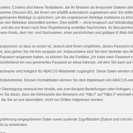
kies. Cookies sind kleine Textdateien, die Ihr Browser als temporäre Dateien abl
mer (Session-ID), die Ihnen von phpBB automatisch zugewiesen wird. Ein drittes
n gelesenen Beiträge zu speichern, um die ungelesenen Beiträge markieren zu kön
den Betreiber übermittelt werden. Dies betrifft — ohne Anspruch auf Vollständigke
und die von Ihnen nach Ihrer Registrierung erstellten Nachrichten. Ihr Benutzerk
sem Konto, dem Vor- und Nachnamen, einer persönlichen und gültigen E-Mail-Adr
espeichert, so dass es sicher ist. Jedoch wird Ihnen empfohlen, dieses Passwort n
rd, also gehen Sie mit ihm sorgsam um. Insbesondere wird Sie kein Vertreter des Be
hr Passwort vergessen haben, so können Sie die Funktion „Ich habe mein Passwort
schließend ein neu generiertes Passwort an diese Adresse, mit dem Sie dann auf
name sind lediglich für ABACUS-Mitarbeiter zugänglich. Diese Daten werden zur
ebsitebetreiber. Dessen Kontaktdaten können Sie dem
Impressum
von ABACUS-elec
Übertragung vertraulicher Inhalte, wie zum Beispiel Bestellungen oder Anfragen, 
Sie daran, dass die Adresszeile des Browsers von “http://” auf “https://” wechsel
 die Sie an uns übermitteln, nicht von Dritten mitgelesen werden.
gistrierung eingegebenen Daten sowie laufende Zugriffsdaten (Datum und Uhrzeit
rds zu verwenden.