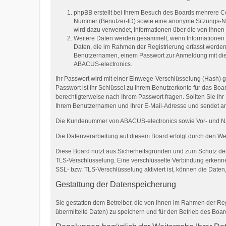
phpBB erstellt bei Ihrem Besuch des Boards mehrere Coo
Nummer (Benutzer-ID) sowie eine anonyme Sitzungs-Num
wird dazu verwendet, Informationen über die von Ihne
Weitere Daten werden gesammelt, wenn Informationen an 
Daten, die im Rahmen der Registrierung erfasst werden 
Benutzernamen, einem Passwort zur Anmeldung mit die
ABACUS-electronics.
Ihr Passwort wird mit einer Einwege-Verschlüsselung (Hash) g
Passwort ist Ihr Schlüssel zu Ihrem Benutzerkonto für das Boa
berechtigterweise nach Ihrem Passwort fragen. Sollten Sie I
Ihrem Benutzernamen und Ihrer E-Mail-Adresse und sendet an
Die Kundenummer von ABACUS-electronics sowie Vor- und Nach
Die Datenverarbeitung auf diesem Board erfolgt durch den W
Diese Board nutzt aus Sicherheitsgründen und zum Schutz der 
TLS-Verschlüsselung. Eine verschlüsselte Verbindung erkennen 
SSL- bzw. TLS-Verschlüsselung aktiviert ist, können die Daten,
Gestattung der Datenspeicherung
Sie gestatten dem Betreiber, die von Ihnen im Rahmen der Re
übermittelte Daten) zu speichern und für den Betrieb des Boa