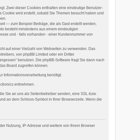
egt. Zwei dieser Cookies enthalten eine eindeutige Benutzer-
 Cookie wird erstellt, sobald Sie Themen besucht haben und
nen.
it — zum Beispiel Beiträge, die als Gast erstellt werden,
onto besteht mindestens aus einem eindeutigen
esse und - falls vorhanden - einer Kundennummer von
icht auf einer Vielzahl von Webseiten zu verwenden. Das
treibers, von phpBB Limited oder ein Dritter
 vergessen“ benutzen. Die phpBB-Software fragt Sie dann nach
 das Board zugreifen können.
 Informationsverarbeitung benötigt.
tronics entnehmen.
die Sie an uns als Seitenbetreiber senden, eine SSL-bzw.
t und an dem Schloss-Symbol in Ihrer Browserzeile. Wenn die
 der Nutzung, IP-Adresse und weitere von Ihrem Browser