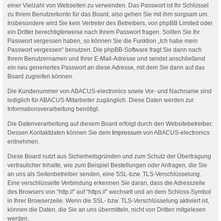
einer Vielzahl von Webseiten zu verwenden. Das Passwort ist Ihr Schlüssel
zu Ihrem Benutzerkonto für das Board, also gehen Sie mit ihm sorgsam um.
Insbesondere wird Sie kein Vertreter des Betreibers, von phpBB Limited oder
ein Dritter berechtigterweise nach Ihrem Passwort fragen. Sollten Sie Ihr
Passwort vergessen haben, so können Sie die Funktion „Ich habe mein
Passwort vergessen“ benutzen. Die phpBB-Software fragt Sie dann nach
Ihrem Benutzernamen und Ihrer E-Mail-Adresse und sendet anschließend
ein neu generiertes Passwort an diese Adresse, mit dem Sie dann auf das
Board zugreifen können.
Die Kundenummer von ABACUS-electronics sowie Vor- und Nachname sind
lediglich für ABACUS-Mitarbeiter zugänglich. Diese Daten werden zur
Informationsverarbeitung benötigt.
Die Datenverarbeitung auf diesem Board erfolgt durch den Websitebetreiber.
Dessen Kontaktdaten können Sie dem
Impressum
von ABACUS-electronics
entnehmen.
Diese Board nutzt aus Sicherheitsgründen und zum Schutz der Übertragung
vertraulicher Inhalte, wie zum Beispiel Bestellungen oder Anfragen, die Sie
an uns als Seitenbetreiber senden, eine SSL-bzw. TLS-Verschlüsselung.
Eine verschlüsselte Verbindung erkennen Sie daran, dass die Adresszeile
des Browsers von “http://” auf “https://” wechselt und an dem Schloss-Symbol
in Ihrer Browserzeile. Wenn die SSL- bzw. TLS-Verschlüsselung aktiviert ist,
können die Daten, die Sie an uns übermitteln, nicht von Dritten mitgelesen
werden.