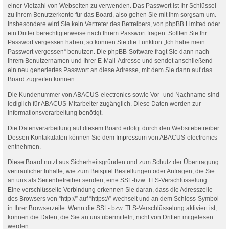
einer Vielzahl von Webseiten zu verwenden. Das Passwort ist Ihr Schlüssel
zu Ihrem Benutzerkonto für das Board, also gehen Sie mit ihm sorgsam um.
Insbesondere wird Sie kein Vertreter des Betreibers, von phpBB Limited oder
ein Dritter berechtigterweise nach Ihrem Passwort fragen. Sollten Sie Ihr
Passwort vergessen haben, so können Sie die Funktion „Ich habe mein
Passwort vergessen“ benutzen. Die phpBB-Software fragt Sie dann nach
Ihrem Benutzernamen und Ihrer E-Mail-Adresse und sendet anschließend
ein neu generiertes Passwort an diese Adresse, mit dem Sie dann auf das
Board zugreifen können.
Die Kundenummer von ABACUS-electronics sowie Vor- und Nachname sind
lediglich für ABACUS-Mitarbeiter zugänglich. Diese Daten werden zur
Informationsverarbeitung benötigt.
Die Datenverarbeitung auf diesem Board erfolgt durch den Websitebetreiber.
Dessen Kontaktdaten können Sie dem
Impressum
von ABACUS-electronics
entnehmen.
Diese Board nutzt aus Sicherheitsgründen und zum Schutz der Übertragung
vertraulicher Inhalte, wie zum Beispiel Bestellungen oder Anfragen, die Sie
an uns als Seitenbetreiber senden, eine SSL-bzw. TLS-Verschlüsselung.
Eine verschlüsselte Verbindung erkennen Sie daran, dass die Adresszeile
des Browsers von “http://” auf “https://” wechselt und an dem Schloss-Symbol
in Ihrer Browserzeile. Wenn die SSL- bzw. TLS-Verschlüsselung aktiviert ist,
können die Daten, die Sie an uns übermitteln, nicht von Dritten mitgelesen
werden.