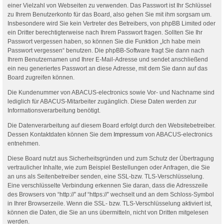
einer Vielzahl von Webseiten zu verwenden. Das Passwort ist Ihr Schlüssel
zu Ihrem Benutzerkonto für das Board, also gehen Sie mit ihm sorgsam um.
Insbesondere wird Sie kein Vertreter des Betreibers, von phpBB Limited oder
ein Dritter berechtigterweise nach Ihrem Passwort fragen. Sollten Sie Ihr
Passwort vergessen haben, so können Sie die Funktion „Ich habe mein
Passwort vergessen“ benutzen. Die phpBB-Software fragt Sie dann nach
Ihrem Benutzernamen und Ihrer E-Mail-Adresse und sendet anschließend
ein neu generiertes Passwort an diese Adresse, mit dem Sie dann auf das
Board zugreifen können.
Die Kundenummer von ABACUS-electronics sowie Vor- und Nachname sind
lediglich für ABACUS-Mitarbeiter zugänglich. Diese Daten werden zur
Informationsverarbeitung benötigt.
Die Datenverarbeitung auf diesem Board erfolgt durch den Websitebetreiber.
Dessen Kontaktdaten können Sie dem
Impressum
von ABACUS-electronics
entnehmen.
Diese Board nutzt aus Sicherheitsgründen und zum Schutz der Übertragung
vertraulicher Inhalte, wie zum Beispiel Bestellungen oder Anfragen, die Sie
an uns als Seitenbetreiber senden, eine SSL-bzw. TLS-Verschlüsselung.
Eine verschlüsselte Verbindung erkennen Sie daran, dass die Adresszeile
des Browsers von “http://” auf “https://” wechselt und an dem Schloss-Symbol
in Ihrer Browserzeile. Wenn die SSL- bzw. TLS-Verschlüsselung aktiviert ist,
können die Daten, die Sie an uns übermitteln, nicht von Dritten mitgelesen
werden.