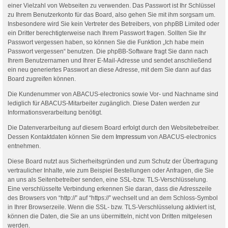
einer Vielzahl von Webseiten zu verwenden. Das Passwort ist Ihr Schlüssel
zu Ihrem Benutzerkonto für das Board, also gehen Sie mit ihm sorgsam um.
Insbesondere wird Sie kein Vertreter des Betreibers, von phpBB Limited oder
ein Dritter berechtigterweise nach Ihrem Passwort fragen. Sollten Sie Ihr
Passwort vergessen haben, so können Sie die Funktion „Ich habe mein
Passwort vergessen“ benutzen. Die phpBB-Software fragt Sie dann nach
Ihrem Benutzernamen und Ihrer E-Mail-Adresse und sendet anschließend
ein neu generiertes Passwort an diese Adresse, mit dem Sie dann auf das
Board zugreifen können.
Die Kundenummer von ABACUS-electronics sowie Vor- und Nachname sind
lediglich für ABACUS-Mitarbeiter zugänglich. Diese Daten werden zur
Informationsverarbeitung benötigt.
Die Datenverarbeitung auf diesem Board erfolgt durch den Websitebetreiber.
Dessen Kontaktdaten können Sie dem
Impressum
von ABACUS-electronics
entnehmen.
Diese Board nutzt aus Sicherheitsgründen und zum Schutz der Übertragung
vertraulicher Inhalte, wie zum Beispiel Bestellungen oder Anfragen, die Sie
an uns als Seitenbetreiber senden, eine SSL-bzw. TLS-Verschlüsselung.
Eine verschlüsselte Verbindung erkennen Sie daran, dass die Adresszeile
des Browsers von “http://” auf “https://” wechselt und an dem Schloss-Symbol
in Ihrer Browserzeile. Wenn die SSL- bzw. TLS-Verschlüsselung aktiviert ist,
können die Daten, die Sie an uns übermitteln, nicht von Dritten mitgelesen
werden.