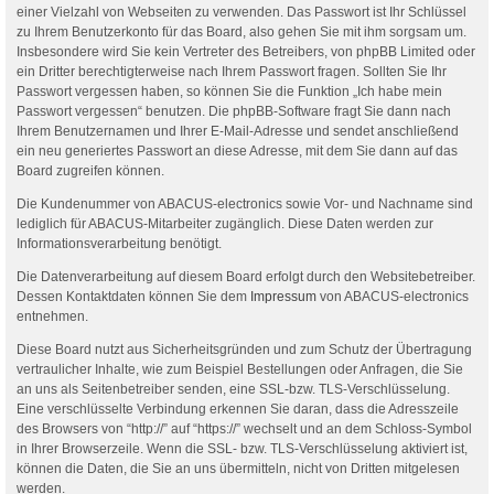
einer Vielzahl von Webseiten zu verwenden. Das Passwort ist Ihr Schlüssel
zu Ihrem Benutzerkonto für das Board, also gehen Sie mit ihm sorgsam um.
Insbesondere wird Sie kein Vertreter des Betreibers, von phpBB Limited oder
ein Dritter berechtigterweise nach Ihrem Passwort fragen. Sollten Sie Ihr
Passwort vergessen haben, so können Sie die Funktion „Ich habe mein
Passwort vergessen“ benutzen. Die phpBB-Software fragt Sie dann nach
Ihrem Benutzernamen und Ihrer E-Mail-Adresse und sendet anschließend
ein neu generiertes Passwort an diese Adresse, mit dem Sie dann auf das
Board zugreifen können.
Die Kundenummer von ABACUS-electronics sowie Vor- und Nachname sind
lediglich für ABACUS-Mitarbeiter zugänglich. Diese Daten werden zur
Informationsverarbeitung benötigt.
Die Datenverarbeitung auf diesem Board erfolgt durch den Websitebetreiber.
Dessen Kontaktdaten können Sie dem
Impressum
von ABACUS-electronics
entnehmen.
Diese Board nutzt aus Sicherheitsgründen und zum Schutz der Übertragung
vertraulicher Inhalte, wie zum Beispiel Bestellungen oder Anfragen, die Sie
an uns als Seitenbetreiber senden, eine SSL-bzw. TLS-Verschlüsselung.
Eine verschlüsselte Verbindung erkennen Sie daran, dass die Adresszeile
des Browsers von “http://” auf “https://” wechselt und an dem Schloss-Symbol
in Ihrer Browserzeile. Wenn die SSL- bzw. TLS-Verschlüsselung aktiviert ist,
können die Daten, die Sie an uns übermitteln, nicht von Dritten mitgelesen
werden.