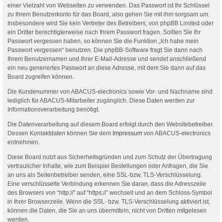
einer Vielzahl von Webseiten zu verwenden. Das Passwort ist Ihr Schlüssel
zu Ihrem Benutzerkonto für das Board, also gehen Sie mit ihm sorgsam um.
Insbesondere wird Sie kein Vertreter des Betreibers, von phpBB Limited oder
ein Dritter berechtigterweise nach Ihrem Passwort fragen. Sollten Sie Ihr
Passwort vergessen haben, so können Sie die Funktion „Ich habe mein
Passwort vergessen“ benutzen. Die phpBB-Software fragt Sie dann nach
Ihrem Benutzernamen und Ihrer E-Mail-Adresse und sendet anschließend
ein neu generiertes Passwort an diese Adresse, mit dem Sie dann auf das
Board zugreifen können.
Die Kundenummer von ABACUS-electronics sowie Vor- und Nachname sind
lediglich für ABACUS-Mitarbeiter zugänglich. Diese Daten werden zur
Informationsverarbeitung benötigt.
Die Datenverarbeitung auf diesem Board erfolgt durch den Websitebetreiber.
Dessen Kontaktdaten können Sie dem
Impressum
von ABACUS-electronics
entnehmen.
Diese Board nutzt aus Sicherheitsgründen und zum Schutz der Übertragung
vertraulicher Inhalte, wie zum Beispiel Bestellungen oder Anfragen, die Sie
an uns als Seitenbetreiber senden, eine SSL-bzw. TLS-Verschlüsselung.
Eine verschlüsselte Verbindung erkennen Sie daran, dass die Adresszeile
des Browsers von “http://” auf “https://” wechselt und an dem Schloss-Symbol
in Ihrer Browserzeile. Wenn die SSL- bzw. TLS-Verschlüsselung aktiviert ist,
können die Daten, die Sie an uns übermitteln, nicht von Dritten mitgelesen
werden.