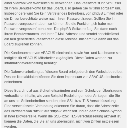
einer Vielzahl von Webseiten zu verwenden. Das Passwort ist Ihr Schlüssel
zu Ihrem Benutzerkonto für das Board, also gehen Sie mit ihm sorgsam um.
Insbesondere wird Sie kein Vertreter des Betreibers, von phpBB Limited oder
ein Dritter berechtigterweise nach Ihrem Passwort fragen. Sollten Sie Ihr
Passwort vergessen haben, so können Sie die Funktion „Ich habe mein
Passwort vergessen“ benutzen. Die phpBB-Software fragt Sie dann nach
Ihrem Benutzernamen und Ihrer E-Mail-Adresse und sendet anschließend
ein neu generiertes Passwort an diese Adresse, mit dem Sie dann auf das
Board zugreifen können.
Die Kundenummer von ABACUS-electronics sowie Vor- und Nachname sind
lediglich für ABACUS-Mitarbeiter zugänglich. Diese Daten werden zur
Informationsverarbeitung benötigt.
Die Datenverarbeitung auf diesem Board erfolgt durch den Websitebetreiber.
Dessen Kontaktdaten können Sie dem
Impressum
von ABACUS-electronics
entnehmen.
Diese Board nutzt aus Sicherheitsgründen und zum Schutz der Übertragung
vertraulicher Inhalte, wie zum Beispiel Bestellungen oder Anfragen, die Sie
an uns als Seitenbetreiber senden, eine SSL-bzw. TLS-Verschlüsselung.
Eine verschlüsselte Verbindung erkennen Sie daran, dass die Adresszeile
des Browsers von “http://” auf “https://” wechselt und an dem Schloss-Symbol
in Ihrer Browserzeile. Wenn die SSL- bzw. TLS-Verschlüsselung aktiviert ist,
können die Daten, die Sie an uns übermitteln, nicht von Dritten mitgelesen
werden.