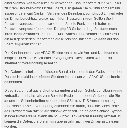
einer Vielzahl von Webseiten zu verwenden. Das Passwort ist Ihr Schlüssel
zu Ihrem Benutzerkonto für das Board, also gehen Sie mit ihm sorgsam um.
Insbesondere wird Sie kein Vertreter des Betreibers, von phpBB Limited oder
ein Dritter berechtigterweise nach Ihrem Passwort fragen. Sollten Sie Ihr
Passwort vergessen haben, so können Sie die Funktion „Ich habe mein
Passwort vergessen“ benutzen. Die phpBB-Software fragt Sie dann nach
Ihrem Benutzernamen und Ihrer E-Mail-Adresse und sendet anschließend
ein neu generiertes Passwort an diese Adresse, mit dem Sie dann auf das
Board zugreifen können.
Die Kundenummer von ABACUS-electronics sowie Vor- und Nachname sind
lediglich für ABACUS-Mitarbeiter zugänglich. Diese Daten werden zur
Informationsverarbeitung benötigt.
Die Datenverarbeitung auf diesem Board erfolgt durch den Websitebetreiber.
Dessen Kontaktdaten können Sie dem
Impressum
von ABACUS-electronics
entnehmen.
Diese Board nutzt aus Sicherheitsgründen und zum Schutz der Übertragung
vertraulicher Inhalte, wie zum Beispiel Bestellungen oder Anfragen, die Sie
an uns als Seitenbetreiber senden, eine SSL-bzw. TLS-Verschlüsselung.
Eine verschlüsselte Verbindung erkennen Sie daran, dass die Adresszeile
des Browsers von “http://” auf “https://” wechselt und an dem Schloss-Symbol
in Ihrer Browserzeile. Wenn die SSL- bzw. TLS-Verschlüsselung aktiviert ist,
können die Daten, die Sie an uns übermitteln, nicht von Dritten mitgelesen
werden.