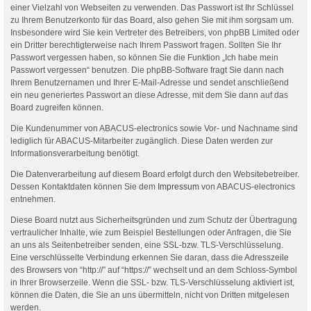
einer Vielzahl von Webseiten zu verwenden. Das Passwort ist Ihr Schlüssel
zu Ihrem Benutzerkonto für das Board, also gehen Sie mit ihm sorgsam um.
Insbesondere wird Sie kein Vertreter des Betreibers, von phpBB Limited oder
ein Dritter berechtigterweise nach Ihrem Passwort fragen. Sollten Sie Ihr
Passwort vergessen haben, so können Sie die Funktion „Ich habe mein
Passwort vergessen“ benutzen. Die phpBB-Software fragt Sie dann nach
Ihrem Benutzernamen und Ihrer E-Mail-Adresse und sendet anschließend
ein neu generiertes Passwort an diese Adresse, mit dem Sie dann auf das
Board zugreifen können.
Die Kundenummer von ABACUS-electronics sowie Vor- und Nachname sind
lediglich für ABACUS-Mitarbeiter zugänglich. Diese Daten werden zur
Informationsverarbeitung benötigt.
Die Datenverarbeitung auf diesem Board erfolgt durch den Websitebetreiber.
Dessen Kontaktdaten können Sie dem
Impressum
von ABACUS-electronics
entnehmen.
Diese Board nutzt aus Sicherheitsgründen und zum Schutz der Übertragung
vertraulicher Inhalte, wie zum Beispiel Bestellungen oder Anfragen, die Sie
an uns als Seitenbetreiber senden, eine SSL-bzw. TLS-Verschlüsselung.
Eine verschlüsselte Verbindung erkennen Sie daran, dass die Adresszeile
des Browsers von “http://” auf “https://” wechselt und an dem Schloss-Symbol
in Ihrer Browserzeile. Wenn die SSL- bzw. TLS-Verschlüsselung aktiviert ist,
können die Daten, die Sie an uns übermitteln, nicht von Dritten mitgelesen
werden.