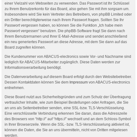
einer Vielzahl von Webseiten zu verwenden. Das Passwort ist Ihr Schlüssel
zu Ihrem Benutzerkonto für das Board, also gehen Sie mit ihm sorgsam um.
Insbesondere wird Sie kein Vertreter des Betreibers, von phpBB Limited oder
ein Dritter berechtigterweise nach Ihrem Passwort fragen. Sollten Sie Ihr
Passwort vergessen haben, so können Sie die Funktion „Ich habe mein
Passwort vergessen“ benutzen. Die phpBB-Software fragt Sie dann nach
Ihrem Benutzernamen und Ihrer E-Mail-Adresse und sendet anschließend
ein neu generiertes Passwort an diese Adresse, mit dem Sie dann auf das
Board zugreifen können.
Die Kundenummer von ABACUS-electronics sowie Vor- und Nachname sind
lediglich für ABACUS-Mitarbeiter zugänglich. Diese Daten werden zur
Informationsverarbeitung benötigt.
Die Datenverarbeitung auf diesem Board erfolgt durch den Websitebetreiber.
Dessen Kontaktdaten können Sie dem
Impressum
von ABACUS-electronics
entnehmen.
Diese Board nutzt aus Sicherheitsgründen und zum Schutz der Übertragung
vertraulicher Inhalte, wie zum Beispiel Bestellungen oder Anfragen, die Sie
an uns als Seitenbetreiber senden, eine SSL-bzw. TLS-Verschlüsselung.
Eine verschlüsselte Verbindung erkennen Sie daran, dass die Adresszeile
des Browsers von “http://” auf “https://” wechselt und an dem Schloss-Symbol
in Ihrer Browserzeile. Wenn die SSL- bzw. TLS-Verschlüsselung aktiviert ist,
können die Daten, die Sie an uns übermitteln, nicht von Dritten mitgelesen
werden.