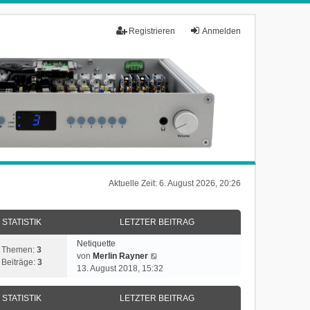
Registrieren
Anmelden
Aktuelle Zeit: 6. August 2026, 20:26
STATISTIK
LETZTER BEITRAG
Netiquette
Themen:
3
N
von
Merlin Rayner
Beiträge:
3
e
13. August 2018, 15:32
u
e
STATISTIK
LETZTER BEITRAG
s