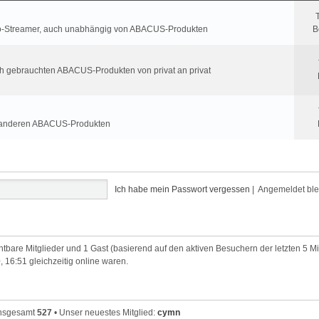
roio-Streamer, auch unabhängig von ABACUS-Produkten
B
ch gebrauchten ABACUS-Produkten von privat an privat
t anderen ABACUS-Produkten
Ich habe mein Passwort vergessen
|
Angemeldet bl
chtbare Mitglieder und 1 Gast (basierend auf den aktiven Besuchern der letzten 5 M
, 16:51 gleichzeitig online waren.
 insgesamt
527
• Unser neuestes Mitglied:
cymn