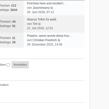
t
First time here and excited t…
Themen:
212
e
N
von
Jasonmeany
eiträge:
2644
r
e
26. Juni 2026, 07:12
B
u
Abacus Trifon 5x weiß
e
e
Themen:
44
N
von
Tim
i
s
Beiträge:
91
e
22. Juli 2026, 12:52
t
t
u
r
e
Prepino -wann wurde diese Aus…
e
a
Themen:
11
r
N
von
Christian Friedrich
s
g
Beiträge:
28
B
e
20. Dezember 2025, 14:06
t
e
u
e
i
e
r
t
s
B
r
t
e
a
eiben
e
i
g
r
t
B
r
e
a
i
inuten)
g
t
r
a
g