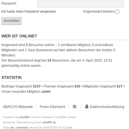
Passwort:
Ich habe mein Passwort vergessen
Angemeldet bleiben
WER IST ONLINE?
Insgesamt sind
2
Besucher online :: 1 sichtbares Mitglied, 0 unsichtbare
Mitglieder und 1 Gast (basierend auf den aktiven Besuchern der letzten 5
Minuten)
Der Besucherrekord liegt bei
19
Besuchern, die am 4. April 2020, 16:51
gleichzeitig online waren.
STATISTIK
Beiträge insgesamt
3247
• Themen insgesamt
420
• Mitglieder insgesamt
527
•
Unser neuestes Mitglied:
cymn
ABACUS Webseite
Foren-Übersicht
Datenschutzerklärung
Powered by
phpBB
® Forum Software © phpBB Limited
Deutsche Übersetzung durch
phpBB.de
Style
we_universal
created by INVENTEA & v12mike