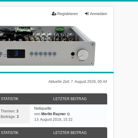
Registrieren
Anmelden
Aktuelle Zeit: 7. August 2026, 00:44
STATISTIK
LETZTER BEITRAG
Netiquette
Themen:
3
N
von
Merlin Rayner
Beiträge:
3
e
13. August 2018, 15:32
u
e
STATISTIK
LETZTER BEITRAG
s