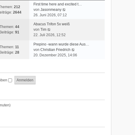
t
First time here and excited t…
Themen:
212
e
N
von
Jasonmeany
eiträge:
2644
r
e
26. Juni 2026, 07:12
B
u
Abacus Trifon 5x weiß
e
e
Themen:
44
N
von
Tim
i
s
Beiträge:
91
e
22. Juli 2026, 12:52
t
t
u
r
e
Prepino -wann wurde diese Aus…
e
a
Themen:
11
r
N
von
Christian Friedrich
s
g
Beiträge:
28
B
e
20. Dezember 2025, 14:06
t
e
u
e
i
e
r
t
s
B
r
t
e
a
eiben
e
i
g
r
t
B
r
e
a
i
inuten)
g
t
r
a
g