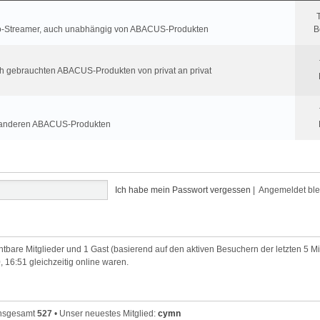
roio-Streamer, auch unabhängig von ABACUS-Produkten
B
ch gebrauchten ABACUS-Produkten von privat an privat
t anderen ABACUS-Produkten
Ich habe mein Passwort vergessen
|
Angemeldet bl
chtbare Mitglieder und 1 Gast (basierend auf den aktiven Besuchern der letzten 5 M
, 16:51 gleichzeitig online waren.
 insgesamt
527
• Unser neuestes Mitglied:
cymn