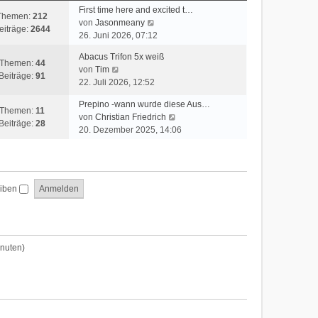
t
First time here and excited t…
Themen:
212
e
N
von
Jasonmeany
eiträge:
2644
r
e
26. Juni 2026, 07:12
B
u
Abacus Trifon 5x weiß
e
e
Themen:
44
N
von
Tim
i
s
Beiträge:
91
e
22. Juli 2026, 12:52
t
t
u
r
e
Prepino -wann wurde diese Aus…
e
a
Themen:
11
r
N
von
Christian Friedrich
s
g
Beiträge:
28
B
e
20. Dezember 2025, 14:06
t
e
u
e
i
e
r
t
s
B
r
t
e
a
eiben
e
i
g
r
t
B
r
e
a
i
inuten)
g
t
r
a
g