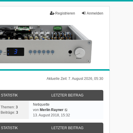
Registrieren
Anmelden
Aktuelle Zeit: 7. August 2026, 05:30
STATISTIK
LETZTER BEITRAG
Netiquette
Themen:
3
N
von
Merlin Rayner
Beiträge:
3
e
13. August 2018, 15:32
u
e
STATISTIK
LETZTER BEITRAG
s