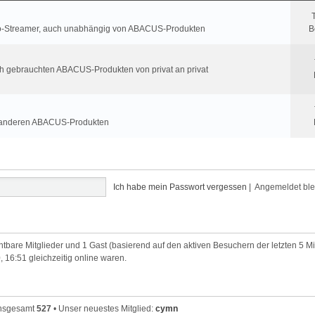
roio-Streamer, auch unabhängig von ABACUS-Produkten
B
ch gebrauchten ABACUS-Produkten von privat an privat
t anderen ABACUS-Produkten
Ich habe mein Passwort vergessen
|
Angemeldet bl
chtbare Mitglieder und 1 Gast (basierend auf den aktiven Besuchern der letzten 5 M
, 16:51 gleichzeitig online waren.
 insgesamt
527
• Unser neuestes Mitglied:
cymn