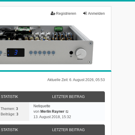
Registrieren
Anmelden
Aktuelle Zeit: 6. August 2026, 05:53
STATISTIK
LETZTER BEITRAG
Netiquette
Themen:
3
N
von
Merlin Rayner
Beiträge:
3
e
13. August 2018, 15:32
u
e
STATISTIK
LETZTER BEITRAG
s