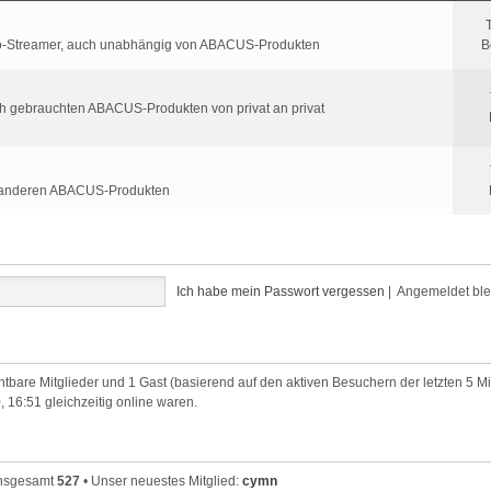
roio-Streamer, auch unabhängig von ABACUS-Produkten
B
ch gebrauchten ABACUS-Produkten von privat an privat
t anderen ABACUS-Produkten
Ich habe mein Passwort vergessen
|
Angemeldet bl
chtbare Mitglieder und 1 Gast (basierend auf den aktiven Besuchern der letzten 5 M
, 16:51 gleichzeitig online waren.
 insgesamt
527
• Unser neuestes Mitglied:
cymn