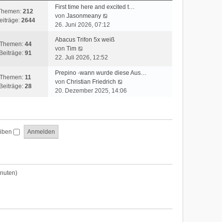
t
First time here and excited t…
Themen:
212
e
N
von
Jasonmeany
eiträge:
2644
r
e
26. Juni 2026, 07:12
B
u
Abacus Trifon 5x weiß
e
e
Themen:
44
N
von
Tim
i
s
Beiträge:
91
e
22. Juli 2026, 12:52
t
t
u
r
e
Prepino -wann wurde diese Aus…
e
a
Themen:
11
r
N
von
Christian Friedrich
s
g
Beiträge:
28
B
e
20. Dezember 2025, 14:06
t
e
u
e
i
e
r
t
s
B
r
t
e
a
eiben
e
i
g
r
t
B
r
e
a
i
inuten)
g
t
r
a
g