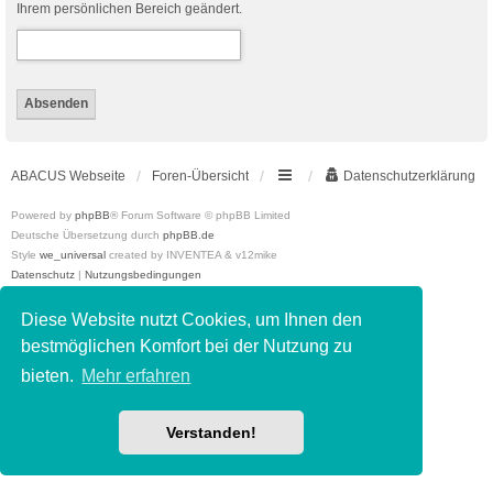
Ihrem persönlichen Bereich geändert.
ABACUS Webseite
Foren-Übersicht
Datenschutzerklärung
Powered by
phpBB
® Forum Software © phpBB Limited
Deutsche Übersetzung durch
phpBB.de
Style
we_universal
created by INVENTEA & v12mike
Datenschutz
|
Nutzungsbedingungen
Diese Website nutzt Cookies, um Ihnen den
bestmöglichen Komfort bei der Nutzung zu
bieten.
Mehr erfahren
Verstanden!