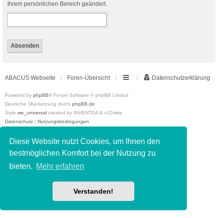
Ihrem persönlichen Bereich geändert.
ABACUS Webseite
Foren-Übersicht
Datenschutzerklärung
Powered by
phpBB
® Forum Software © phpBB Limited
Deutsche Übersetzung durch
phpBB.de
Style
we_universal
created by INVENTEA & v12mike
Datenschutz
|
Nutzungsbedingungen
Diese Website nutzt Cookies, um Ihnen den
bestmöglichen Komfort bei der Nutzung zu
bieten.
Mehr erfahren
Verstanden!