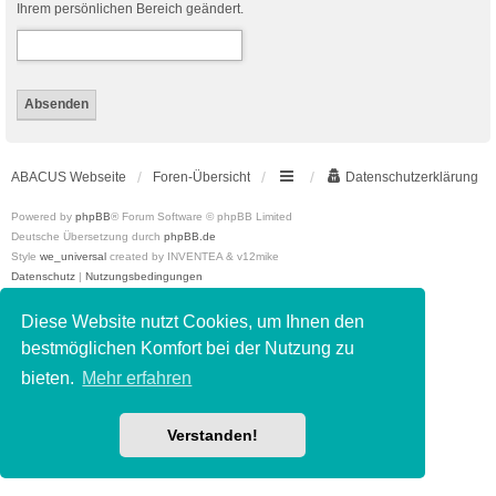
Ihrem persönlichen Bereich geändert.
ABACUS Webseite
Foren-Übersicht
Datenschutzerklärung
Powered by
phpBB
® Forum Software © phpBB Limited
Deutsche Übersetzung durch
phpBB.de
Style
we_universal
created by INVENTEA & v12mike
Datenschutz
|
Nutzungsbedingungen
Diese Website nutzt Cookies, um Ihnen den
bestmöglichen Komfort bei der Nutzung zu
bieten.
Mehr erfahren
Verstanden!