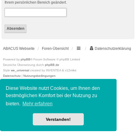
Ihrem persönlichen Bereich geändert.
ABACUS Webseite
Foren-Übersicht
Datenschutzerklärung
Powered by
phpBB
® Forum Software © phpBB Limited
Deutsche Übersetzung durch
phpBB.de
Style
we_universal
created by INVENTEA & v12mike
Datenschutz
|
Nutzungsbedingungen
Diese Website nutzt Cookies, um Ihnen den
bestmöglichen Komfort bei der Nutzung zu
bieten.
Mehr erfahren
Verstanden!