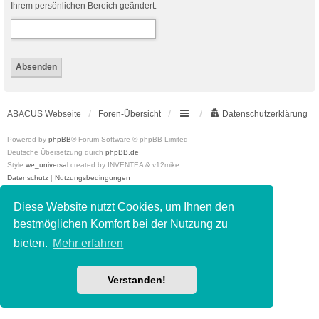
Ihrem persönlichen Bereich geändert.
ABACUS Webseite
Foren-Übersicht
Datenschutzerklärung
Powered by
phpBB
® Forum Software © phpBB Limited
Deutsche Übersetzung durch
phpBB.de
Style
we_universal
created by INVENTEA & v12mike
Datenschutz
|
Nutzungsbedingungen
Diese Website nutzt Cookies, um Ihnen den
bestmöglichen Komfort bei der Nutzung zu
bieten.
Mehr erfahren
Verstanden!