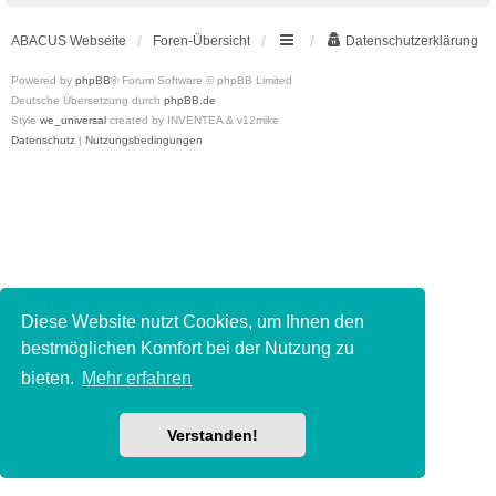
ABACUS Webseite
Foren-Übersicht
Datenschutzerklärung
Powered by
phpBB
® Forum Software © phpBB Limited
Deutsche Übersetzung durch
phpBB.de
Style
we_universal
created by INVENTEA & v12mike
Datenschutz
|
Nutzungsbedingungen
Diese Website nutzt Cookies, um Ihnen den
bestmöglichen Komfort bei der Nutzung zu
bieten.
Mehr erfahren
Verstanden!