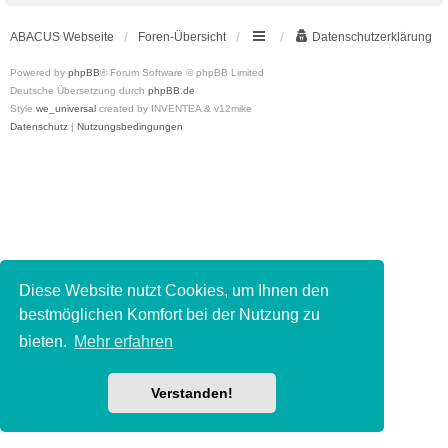
ABACUS Webseite
Foren-Übersicht
Datenschutzerklärung
Powered by
phpBB
® Forum Software © phpBB Limited
Deutsche Übersetzung durch
phpBB.de
Style
we_universal
created by INVENTEA & v12mike
Datenschutz
|
Nutzungsbedingungen
Diese Website nutzt Cookies, um Ihnen den
bestmöglichen Komfort bei der Nutzung zu
bieten.
Mehr erfahren
Verstanden!