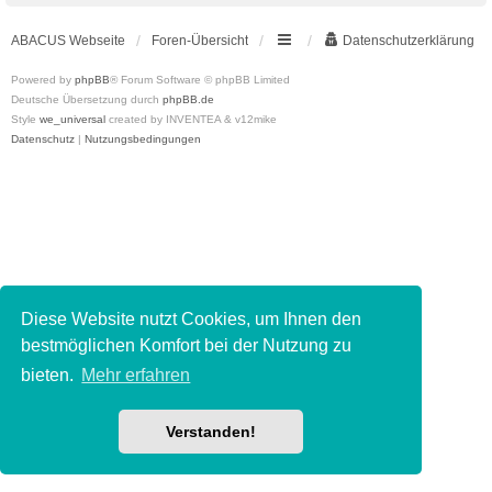
ABACUS Webseite
Foren-Übersicht
Datenschutzerklärung
Powered by
phpBB
® Forum Software © phpBB Limited
Deutsche Übersetzung durch
phpBB.de
Style
we_universal
created by INVENTEA & v12mike
Datenschutz
|
Nutzungsbedingungen
Diese Website nutzt Cookies, um Ihnen den
bestmöglichen Komfort bei der Nutzung zu
bieten.
Mehr erfahren
Verstanden!