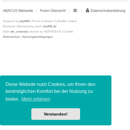
ABACUS Webseite
Foren-Übersicht
Datenschutzerklärung
Powered by
phpBB
® Forum Software © phpBB Limited
Deutsche Übersetzung durch
phpBB.de
Style
we_universal
created by INVENTEA & v12mike
Datenschutz
|
Nutzungsbedingungen
Diese Website nutzt Cookies, um Ihnen den
bestmöglichen Komfort bei der Nutzung zu
bieten.
Mehr erfahren
Verstanden!