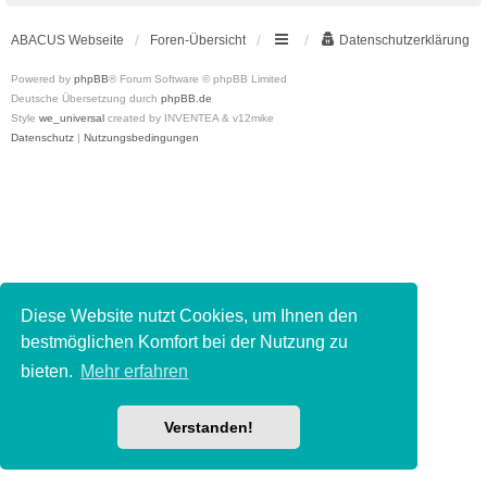
ABACUS Webseite
Foren-Übersicht
Datenschutzerklärung
Powered by
phpBB
® Forum Software © phpBB Limited
Deutsche Übersetzung durch
phpBB.de
Style
we_universal
created by INVENTEA & v12mike
Datenschutz
|
Nutzungsbedingungen
Diese Website nutzt Cookies, um Ihnen den
bestmöglichen Komfort bei der Nutzung zu
bieten.
Mehr erfahren
Verstanden!