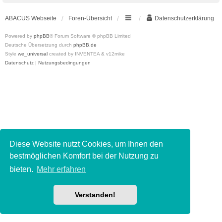
ABACUS Webseite
Foren-Übersicht
Datenschutzerklärung
Powered by
phpBB
® Forum Software © phpBB Limited
Deutsche Übersetzung durch
phpBB.de
Style
we_universal
created by INVENTEA & v12mike
Datenschutz
|
Nutzungsbedingungen
Diese Website nutzt Cookies, um Ihnen den
bestmöglichen Komfort bei der Nutzung zu
bieten.
Mehr erfahren
Verstanden!