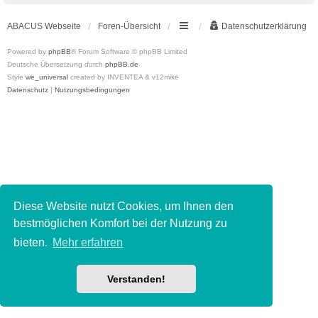
ABACUS Webseite
Foren-Übersicht
Datenschutzerklärung
Powered by
phpBB
® Forum Software © phpBB Limited
Deutsche Übersetzung durch
phpBB.de
Style
we_universal
created by INVENTEA & v12mike
Datenschutz
|
Nutzungsbedingungen
Diese Website nutzt Cookies, um Ihnen den
bestmöglichen Komfort bei der Nutzung zu
bieten.
Mehr erfahren
Verstanden!