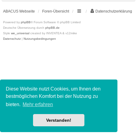
ABACUS Webseite
Foren-Übersicht
Datenschutzerklärung
Powered by
phpBB
® Forum Software © phpBB Limited
Deutsche Übersetzung durch
phpBB.de
Style
we_universal
created by INVENTEA & v12mike
Datenschutz
|
Nutzungsbedingungen
Diese Website nutzt Cookies, um Ihnen den
bestmöglichen Komfort bei der Nutzung zu
bieten.
Mehr erfahren
Verstanden!