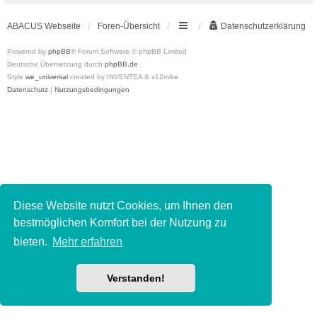
ABACUS Webseite
Foren-Übersicht
Datenschutzerklärung
Powered by
phpBB
® Forum Software © phpBB Limited
Deutsche Übersetzung durch
phpBB.de
Style
we_universal
created by INVENTEA & v12mike
Datenschutz
|
Nutzungsbedingungen
Diese Website nutzt Cookies, um Ihnen den
bestmöglichen Komfort bei der Nutzung zu
bieten.
Mehr erfahren
Verstanden!