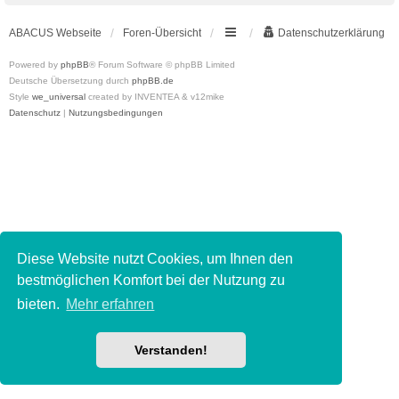
ABACUS Webseite
Foren-Übersicht
Datenschutzerklärung
Powered by
phpBB
® Forum Software © phpBB Limited
Deutsche Übersetzung durch
phpBB.de
Style
we_universal
created by INVENTEA & v12mike
Datenschutz
|
Nutzungsbedingungen
Diese Website nutzt Cookies, um Ihnen den
bestmöglichen Komfort bei der Nutzung zu
bieten.
Mehr erfahren
Verstanden!