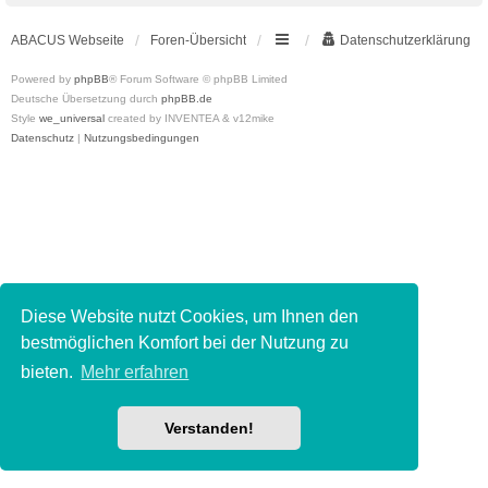
ABACUS Webseite
Foren-Übersicht
Datenschutzerklärung
Powered by
phpBB
® Forum Software © phpBB Limited
Deutsche Übersetzung durch
phpBB.de
Style
we_universal
created by INVENTEA & v12mike
Datenschutz
|
Nutzungsbedingungen
Diese Website nutzt Cookies, um Ihnen den
bestmöglichen Komfort bei der Nutzung zu
bieten.
Mehr erfahren
Verstanden!