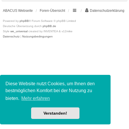
ABACUS Webseite
Foren-Übersicht
Datenschutzerklärung
Powered by
phpBB
® Forum Software © phpBB Limited
Deutsche Übersetzung durch
phpBB.de
Style
we_universal
created by INVENTEA & v12mike
Datenschutz
|
Nutzungsbedingungen
Diese Website nutzt Cookies, um Ihnen den
bestmöglichen Komfort bei der Nutzung zu
bieten.
Mehr erfahren
Verstanden!