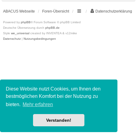
ABACUS Webseite
Foren-Übersicht
Datenschutzerklärung
Powered by
phpBB
® Forum Software © phpBB Limited
Deutsche Übersetzung durch
phpBB.de
Style
we_universal
created by INVENTEA & v12mike
Datenschutz
|
Nutzungsbedingungen
Diese Website nutzt Cookies, um Ihnen den
bestmöglichen Komfort bei der Nutzung zu
bieten.
Mehr erfahren
Verstanden!