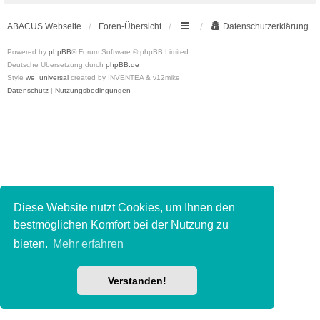
ABACUS Webseite
Foren-Übersicht
Datenschutzerklärung
Powered by
phpBB
® Forum Software © phpBB Limited
Deutsche Übersetzung durch
phpBB.de
Style
we_universal
created by INVENTEA & v12mike
Datenschutz
|
Nutzungsbedingungen
Diese Website nutzt Cookies, um Ihnen den
bestmöglichen Komfort bei der Nutzung zu
bieten.
Mehr erfahren
Verstanden!