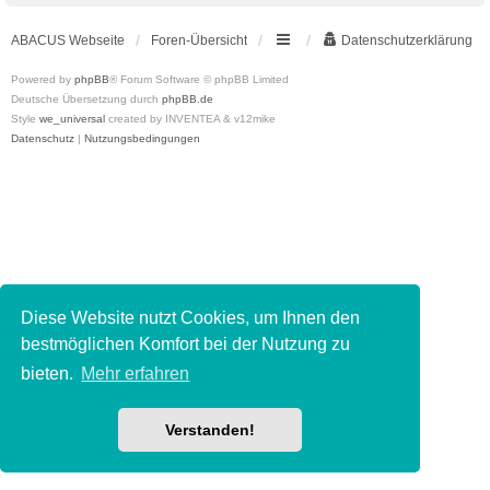
ABACUS Webseite
Foren-Übersicht
Datenschutzerklärung
Powered by
phpBB
® Forum Software © phpBB Limited
Deutsche Übersetzung durch
phpBB.de
Style
we_universal
created by INVENTEA & v12mike
Datenschutz
|
Nutzungsbedingungen
Diese Website nutzt Cookies, um Ihnen den
bestmöglichen Komfort bei der Nutzung zu
bieten.
Mehr erfahren
Verstanden!