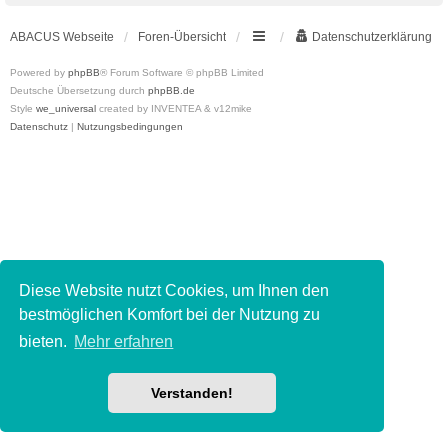
ABACUS Webseite
Foren-Übersicht
Datenschutzerklärung
Powered by
phpBB
® Forum Software © phpBB Limited
Deutsche Übersetzung durch
phpBB.de
Style
we_universal
created by INVENTEA & v12mike
Datenschutz
|
Nutzungsbedingungen
Diese Website nutzt Cookies, um Ihnen den
bestmöglichen Komfort bei der Nutzung zu
bieten.
Mehr erfahren
Verstanden!