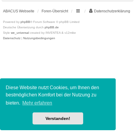
ABACUS Webseite
Foren-Übersicht
Datenschutzerklärung
Powered by
phpBB
® Forum Software © phpBB Limited
Deutsche Übersetzung durch
phpBB.de
Style
we_universal
created by INVENTEA & v12mike
Datenschutz
|
Nutzungsbedingungen
Diese Website nutzt Cookies, um Ihnen den
bestmöglichen Komfort bei der Nutzung zu
bieten.
Mehr erfahren
Verstanden!