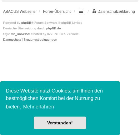
ABACUS Webseite
Foren-Übersicht
Datenschutzerklärung
Powered by
phpBB
® Forum Software © phpBB Limited
Deutsche Übersetzung durch
phpBB.de
Style
we_universal
created by INVENTEA & v12mike
Datenschutz
|
Nutzungsbedingungen
Diese Website nutzt Cookies, um Ihnen den
bestmöglichen Komfort bei der Nutzung zu
bieten.
Mehr erfahren
Verstanden!