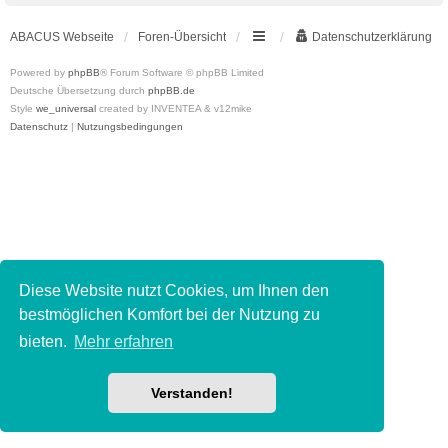
ABACUS Webseite
Foren-Übersicht
Datenschutzerklärung
Powered by
phpBB
® Forum Software © phpBB Limited
Deutsche Übersetzung durch
phpBB.de
Style
we_universal
created by INVENTEA & v12mike
Datenschutz
|
Nutzungsbedingungen
Diese Website nutzt Cookies, um Ihnen den
bestmöglichen Komfort bei der Nutzung zu
bieten.
Mehr erfahren
Verstanden!