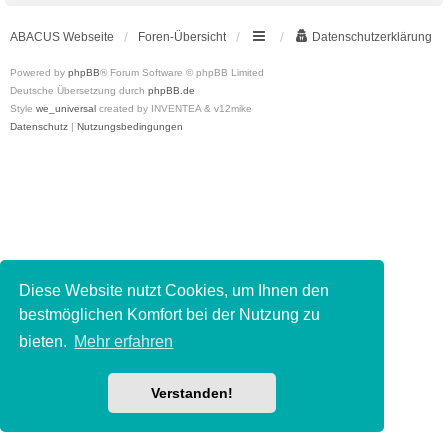
ABACUS Webseite
Foren-Übersicht
Datenschutzerklärung
Powered by
phpBB
® Forum Software © phpBB Limited
Deutsche Übersetzung durch
phpBB.de
Style
we_universal
created by INVENTEA & v12mike
Datenschutz
|
Nutzungsbedingungen
Diese Website nutzt Cookies, um Ihnen den
bestmöglichen Komfort bei der Nutzung zu
bieten.
Mehr erfahren
Verstanden!