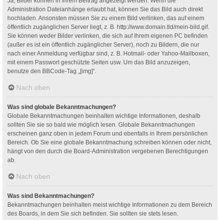
Ja, Bilder können in Ihrem Beitrag angezeigt werden. Wenn die
Administration Dateianhänge erlaubt hat, können Sie das Bild auch direkt
hochladen. Ansonsten müssen Sie zu einem Bild verlinken, das auf einem
öffentlich zugänglichen Server liegt, z. B. http://www.domain.tld/mein-bild.gif.
Sie können weder Bilder verlinken, die sich auf Ihrem eigenen PC befinden
(außer es ist ein öffentlich zugänglicher Server), noch zu Bildern, die nur
nach einer Anmeldung verfügbar sind, z. B. Hotmail- oder Yahoo-Mailboxen,
mit einem Passwort geschützte Seiten usw. Um das Bild anzuzeigen,
benutze den BBCode-Tag „[img]“.
Nach oben
Was sind globale Bekanntmachungen?
Globale Bekanntmachungen beinhalten wichtige Informationen, deshalb
sollten Sie sie so bald wie möglich lesen. Globale Bekanntmachungen
erscheinen ganz oben in jedem Forum und ebenfalls in Ihrem persönlichen
Bereich. Ob Sie eine globale Bekanntmachung schreiben können oder nicht,
hängt von den durch die Board-Administration vergebenen Berechtigungen
ab.
Nach oben
Was sind Bekanntmachungen?
Bekanntmachungen beinhalten meist wichtige Informationen zu dem Bereich
des Boards, in dem Sie sich befinden. Sie sollten sie stets lesen.