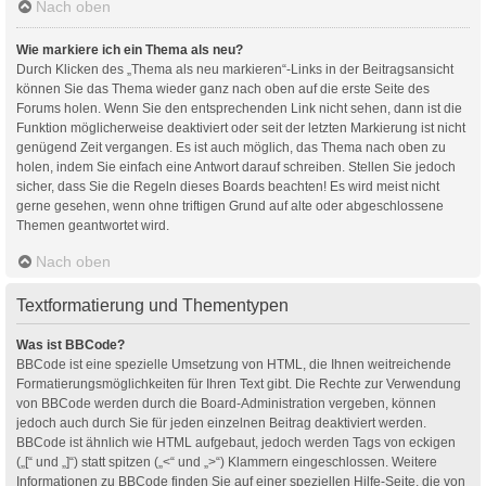
Nach oben
Wie markiere ich ein Thema als neu?
Durch Klicken des „Thema als neu markieren“-Links in der Beitragsansicht
können Sie das Thema wieder ganz nach oben auf die erste Seite des
Forums holen. Wenn Sie den entsprechenden Link nicht sehen, dann ist die
Funktion möglicherweise deaktiviert oder seit der letzten Markierung ist nicht
genügend Zeit vergangen. Es ist auch möglich, das Thema nach oben zu
holen, indem Sie einfach eine Antwort darauf schreiben. Stellen Sie jedoch
sicher, dass Sie die Regeln dieses Boards beachten! Es wird meist nicht
gerne gesehen, wenn ohne triftigen Grund auf alte oder abgeschlossene
Themen geantwortet wird.
Nach oben
Textformatierung und Thementypen
Was ist BBCode?
BBCode ist eine spezielle Umsetzung von HTML, die Ihnen weitreichende
Formatierungsmöglichkeiten für Ihren Text gibt. Die Rechte zur Verwendung
von BBCode werden durch die Board-Administration vergeben, können
jedoch auch durch Sie für jeden einzelnen Beitrag deaktiviert werden.
BBCode ist ähnlich wie HTML aufgebaut, jedoch werden Tags von eckigen
(„[“ und „]“) statt spitzen („<“ und „>“) Klammern eingeschlossen. Weitere
Informationen zu BBCode finden Sie auf einer speziellen Hilfe-Seite, die von